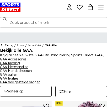
Terug
/
Thuis
/
Ierse GAA
/
GAA Alles
Bekijk alle GAA.
Krijg al het nieuwste GAA-uitrusting hier bij Sports Direct. GAA,
of de Gaelic Athletic Association, is verantwoordelijk voor
GAA Accessoires
GAA Kleding
Gaelic sporten, spellen en meer in Ierland, en pleit voor
GAA Merchandise
sporten zoals Gaelic football en camogie. Of je nu liever kijkt
GAA Handschoenen
of speelt, je kunt hier een scala aan sportuitrusting krijgen, van
GAA ballen
draagbare artikelen zoals t-shirts tot uitrusting zoals ballen en
GAA truitjes
helmen. Blader vandaag nog door het volledige assortiment
GAA Veelgestelde vragen
om je voor te bereiden op het plezier van de sporten.
Sorteer op
Filter
DEAL