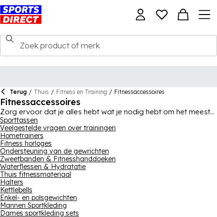
Terug
/
Thuis
/
Fitness en Training
/
Fitnessaccessoires
Fitnessaccessoires
Zorg ervoor dat je alles hebt wat je nodig hebt om het meeste
uit je training te halen met behulp van onze collectie
Sporttassen
Veelgestelde vragen over trainingen
gymaccessoires, perfect om je training in de sportschool aan
Hometrainers
te vullen of je thuisworkouts te verbeteren. Met grote namen
Fitness horloges
zoals Everlast, Nike, Lonsdale, adidas en USA Pro, bevat
Ondersteuning van de gewrichten
deze reeks gymhanddoeken, waterflessen, yogamatten,
Zweetbanden & Fitnesshanddoeken
bokshandschoenen, gymtassen, gewrichtsondersteuning,
Waterflessen & Hydratatie
trainingshandschoenen, gymmatten, oortelefoons en nog veel
Thuis fitnessmateriaal
meer. Met zoveel verschillende producten om uit te kiezen,
Halters
bekijk onze gymaccessoires en vind precies wat je nodig hebt.
Kettlebells
Enkel- en polsgewichten
Mannen Sportkleding
Dames sportkleding sets