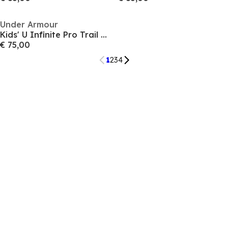
Under Armour
Kids' U Infinite Pro Trail Running Shoes
€ 75,00
1
2
3
4