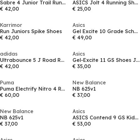
Sabre 4 Junior Trail Running Shoes
ASICS Jolt 4 Running Shoes Junior
€ 42,00
€ 25,00
Karrimor
Asics
Run Juniors Spike Shoes
Gel Excite 10 Grade School Running Shoes Juniors
€ 42,00
€ 49,00
adidas
Asics
Ultrabounce 5 J Road Running Shoes Boys
Gel-Excite 11 GS Shoes Juniors
€ 42,00
€ 35,00
Puma
New Balance
Puma Electrify Nitro 4 Running Shoe Jn62
NB 625v1
€ 60,00
€ 37,00
New Balance
Asics
NB 625v1
ASICS Contend 9 GS Kids Road Running Shoes
€ 37,00
€ 53,00