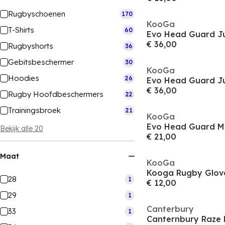
Rugbyschoenen
170
KooGa
T-Shirts
60
Evo Head Guard Ju
€ 36,00
Rugbyshorts
36
Gebitsbeschermer
30
KooGa
Hoodies
26
Evo Head Guard Ju
€ 36,00
Rugby Hoofdbeschermers
22
Trainingsbroek
21
KooGa
Evo Head Guard M
Bekijk alle 20
€ 21,00
Maat
KooGa
Kooga Rugby Glove
28
1
€ 12,00
29
1
Canterbury
33
1
Canternbury Raze