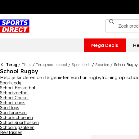
Mega Deals
He
Terug
/
Thuis
/
Terug naar school
/
Sportkledij
/
Sporten
/
School Rugby
School Rugby
Help je kinderen om te genieten van hun rugbytraining op schoo
inclusief apparatuur, kleding en schoeisel, kun je ervoor zorge
Sportkledij
School Basketbal
slechts één of twee items nodig hebben, deze schoolrugbylijn 
Schoolvoetbal
School Cricket
Schooltennis
Sporttops
Sportbroeken
Schoolschoenen
School Sporttassen
Schoolrugzakken
Reistassen