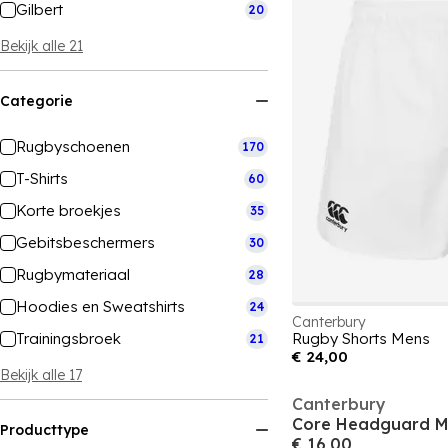
Gilbert
20
Bekijk alle 21
Categorie
Rugbyschoenen
170
T-Shirts
60
Korte broekjes
35
Gebitsbeschermers
30
Rugbymateriaal
28
Hoodies en Sweatshirts
24
Canterbury
Trainingsbroek
Rugby Shorts Mens
21
€ 24,00
Bekijk alle 17
Canterbury
Core Headguard M
Producttype
€ 16,00