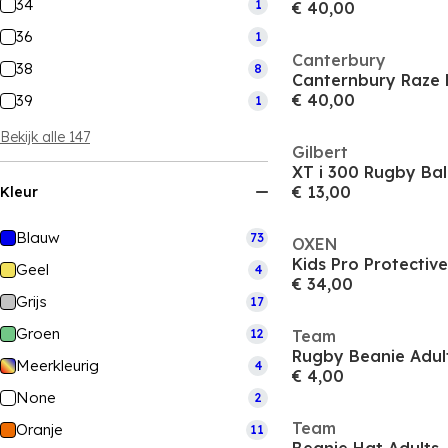
34
1
€ 40,00
36
1
Canterbury
38
8
Canternbury Raze
€ 40,00
39
1
Bekijk alle 147
Gilbert
XT i 300 Rugby Bal
€ 13,00
Kleur
Blauw
73
OXEN
Kids Pro Protecti
Geel
4
€ 34,00
Grijs
17
Groen
12
Team
Rugby Beanie Adul
Meerkleurig
4
€ 4,00
None
2
Team
Oranje
11