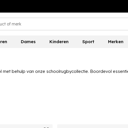
ren
Dames
Kinderen
Sport
Merken
l met behulp van onze schoolrugbycollectie. Boordevol essentië
n dat ze beschermd blijven tijdens het spelen. Of je nu hun gym
zou moeten kunnen helpen.