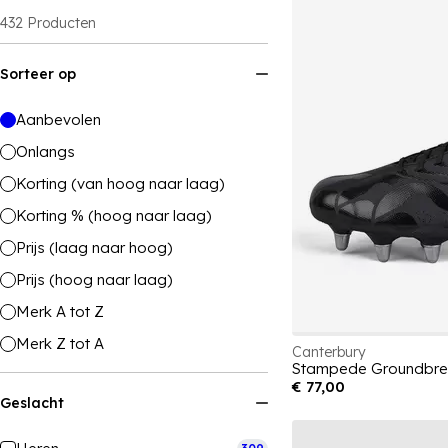
432
Producten
Sorteer op
Aanbevolen
Onlangs
Korting (van hoog naar laag)
Korting % (hoog naar laag)
Prijs (laag naar hoog)
Prijs (hoog naar laag)
Merk A tot Z
Merk Z tot A
Canterbury
€ 77,00
Geslacht