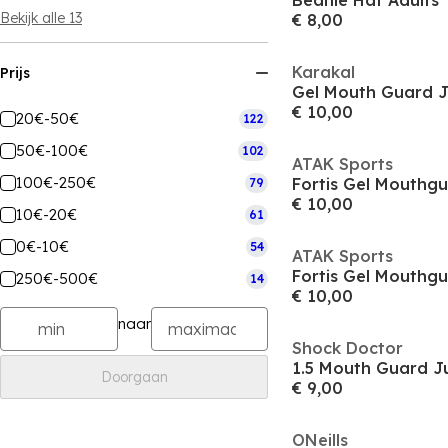
Beanie Hat Adults
Bekijk alle 13
€ 8,00
Karakal
Prijs
Gel Mouth Guard J
€ 10,00
20€-50€
122
50€-100€
102
ATAK Sports
100€-250€
Fortis Gel Mouthgu
79
€ 10,00
10€-20€
61
0€-10€
54
ATAK Sports
Fortis Gel Mouthgu
250€-500€
14
€ 10,00
naar
Shock Doctor
1.5 Mouth Guard J
Doorgaan
€ 9,00
ONeills