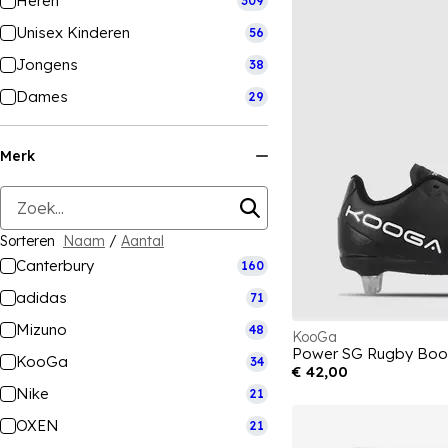
Heren
309
Unisex Kinderen
56
Jongens
38
Dames
29
Merk
Sorteren
Naam
/
Aantal
Canterbury
160
adidas
71
Mizuno
48
KooGa
Power SG Rugby Boot
KooGa
34
€ 42,00
Nike
21
OXEN
21