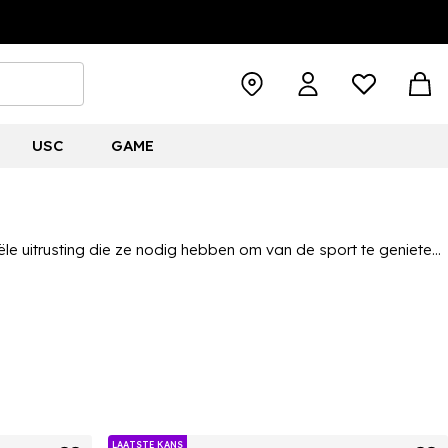
USC
GAME
le uitrusting die ze nodig hebben om van de sport te genieten,
tas wilt aanvullen met gloednieuwe rugbyproducten of dat ze
LAATSTE KANS