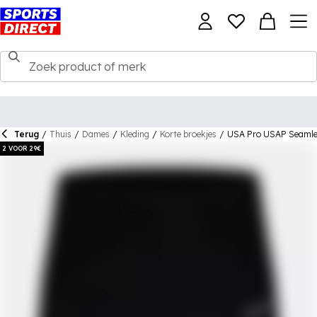
Terug
/
Thuis
/
Dames
/
Kleding
/
Korte broekjes
/
USA Pro USAP Seamle
2 VOOR 29€