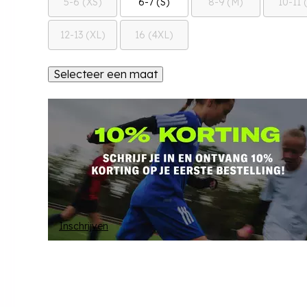
5-6 (XS)
6-7 (S)
8-9 (M)
10-11 
12-13 (XL)
16 (4XL)
Selecteer een maat
Inschrijven