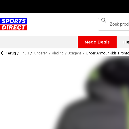
Mega Deals
He
Terug
/
Thuis
/
Kinderen
/
Kleding
/
Jongens
/
Under Armour Kids' Pronto