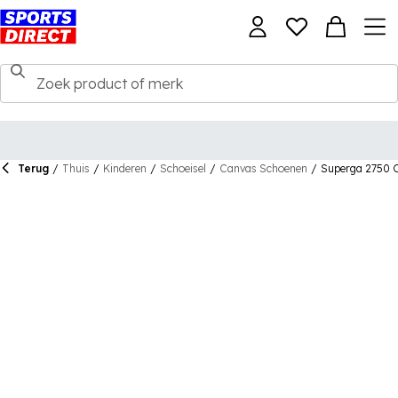
Terug
/
Thuis
/
Kinderen
/
Schoeisel
/
Canvas Schoenen
/
Superga 2750 C