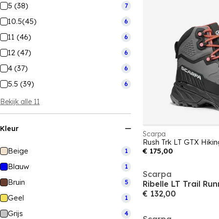
5 (38)
7
10.5(45)
6
11 (46)
6
12 (47)
6
4 (37)
6
5.5 (39)
6
Bekijk alle 11
Kleur
Scarpa
Rush Trk LT GTX Hik
Beige
€ 175,00
1
Blauw
1
Scarpa
Bruin
5
Ribelle LT Trail R
€ 132,00
Geel
1
Grijs
4