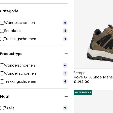
Categorie
Wandelschoenen
6
Sneakers
5
Trekkingschoenen
4
Producttype
Wandelschoenen
6
Scarpa
Wandel schoenen
5
Rove GTX Shoe Mens
Trekkingschoenen
€ 192,00
4
WATERDICHT
Maat
7 (41)
9