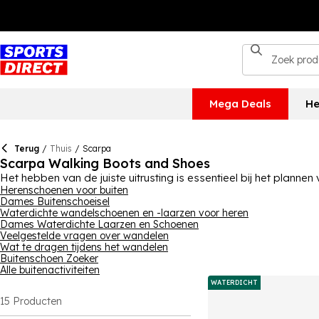
Mega Deals
He
Terug
/
Thuis
/
Scarpa
Scarpa Walking Boots and Shoes
Het hebben van de juiste uitrusting is essentieel bij het plannen
wandelroute verkent of een favoriete route wandelt! Je vindt v
Herenschoenen voor buiten
Dames Buitenschoeisel
sommige van de producten om je voeten te beschermen bij nat 
Waterdichte wandelschoenen en -laarzen voor heren
bedekken, tot schoenen, is er veel om uit te kiezen, met veel ex
Dames Waterdichte Laarzen en Schoenen
bent naar nieuwe geschikte wandelschoenen, met opties voor
Veelgestelde vragen over wandelen
Wat te dragen tijdens het wandelen
Buitenschoen Zoeker
Alle buitenactiviteiten
WATERDICHT
15
Producten