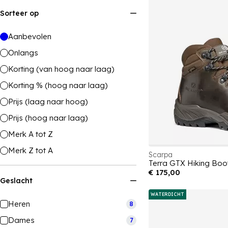
Sorteer op
Aanbevolen
Onlangs
Korting (van hoog naar laag)
Korting % (hoog naar laag)
Prijs (laag naar hoog)
Prijs (hoog naar laag)
Merk A tot Z
Merk Z tot A
Scarpa
Terra GTX Hiking Bo
€ 175,00
Geslacht
WATERDICHT
Heren
8
Dames
7