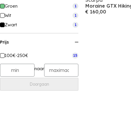
Scarpa
Moraine GTX Hikin
Groen
1
€ 160,00
Wit
1
Zwart
1
Prijs
100€-250€
15
naar
Doorgaan