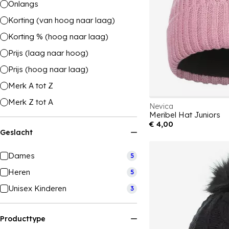
Onlangs
Korting (van hoog naar laag)
Korting % (hoog naar laag)
Prijs (laag naar hoog)
Prijs (hoog naar laag)
Merk A tot Z
Merk Z tot A
Nevica
Meribel Hat Juniors
€ 4,00
Geslacht
Dames
5
Heren
5
Unisex Kinderen
3
Producttype