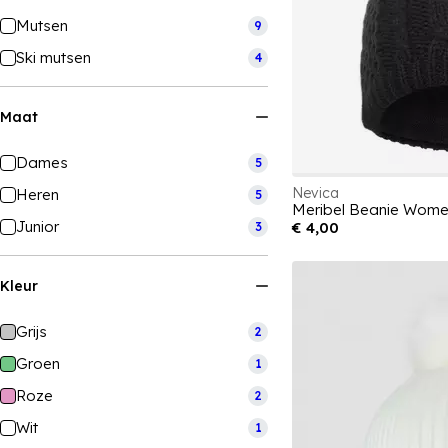
Mutsen
9
Ski mutsen
4
Maat
Dames
5
Nevica
Heren
5
Meribel Beanie Wom
Junior
€ 4,00
3
Kleur
Grijs
2
Groen
1
Roze
2
Wit
1