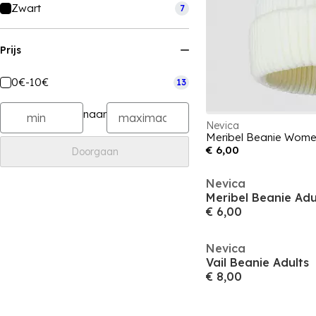
Zwart
7
Prijs
0€-10€
13
naar
Nevica
Meribel Beanie Wom
€ 6,00
Doorgaan
Nevica
Meribel Beanie Adu
€ 6,00
Nevica
Vail Beanie Adults
€ 8,00