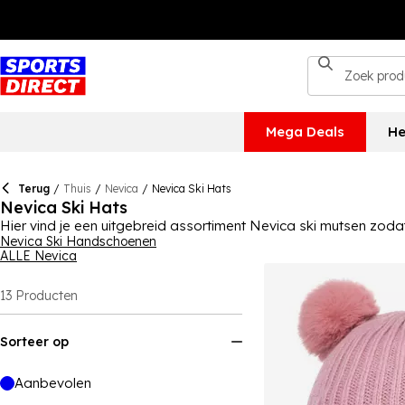
Mega Deals
He
Terug
/
Thuis
/
Nevica
/
Nevica Ski Hats
Nevica Ski Hats
Hier vind je een uitgebreid assortiment Nevica ski mutsen zodat
en ze zijn verkrijgbaar in vele verschillende stijlen, zodat je de be
Nevica Ski Handschoenen
ALLE Nevica
13
Producten
Sorteer op
Aanbevolen