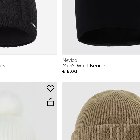
Nevica
ens
Men's Wool Beanie
€ 8,00