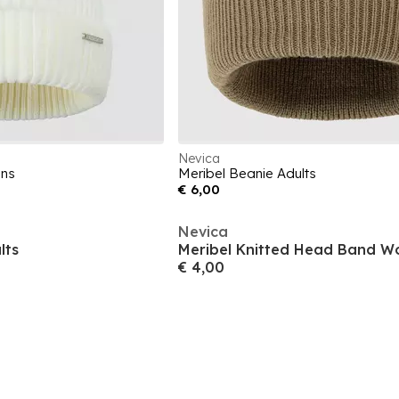
Nevica
ens
Meribel Beanie Adults
€ 6,00
Nevica
lts
Meribel Knitted Head Band 
€ 4,00