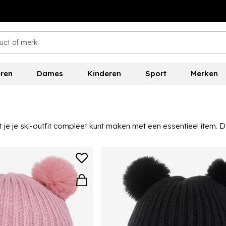
ren
Dames
Kinderen
Sport
Merken
 je je ski-outfit compleet kunt maken met een essentieel item. 
ste stijl kunt vinden die bij je past!