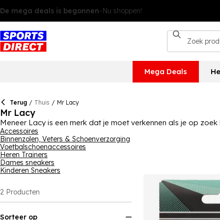
Mega Deals
He
Terug
/
Thuis
/
Mr Lacy
Mr Lacy
Meneer Lacy is een merk dat je moet verkennen als je op zoek b
plus elke kleur van de regenboog. We hebben een verscheidenhe
Accessoires
Binnenzolen, Veters & Schoenverzorging
voetbalveters, allemaal ontworpen om te bieden wat je nodig he
Voetbalschoenaccessoires
Heren Trainers
Dames sneakers
Kinderen Sneakers
2
Producten
Sorteer op