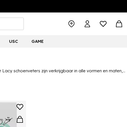
USC
GAME
Lacy schoenveters zijn verkrijgbaar in alle vormen en maten,
lles van platte en ronde veters tot kleine, hoge, ren- en