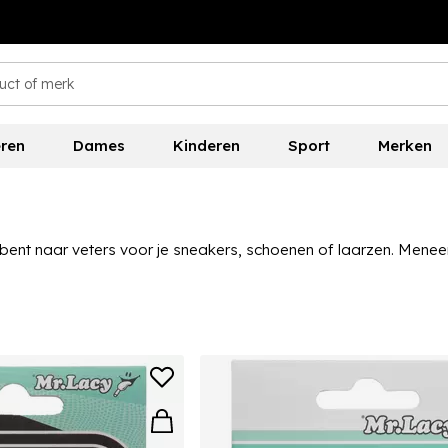
ren
Dames
Kinderen
Sport
Merken
ent naar veters voor je sneakers, schoenen of laarzen. Meneer 
id aan verschillende veters van Meneer Lacy op voorraad, met a
bt voor specifieke soorten schoenen of activiteiten.