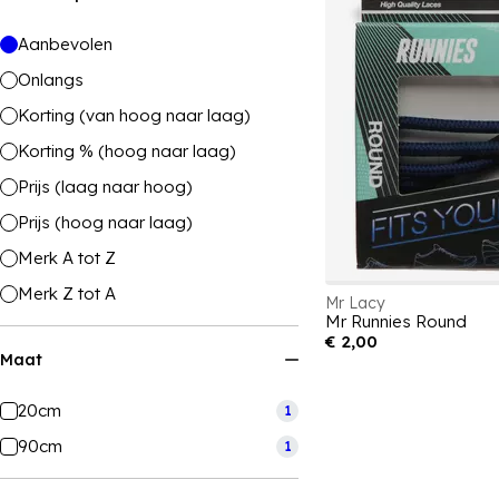
Aanbevolen
Onlangs
Korting (van hoog naar laag)
Korting % (hoog naar laag)
Prijs (laag naar hoog)
Prijs (hoog naar laag)
Merk A tot Z
Merk Z tot A
Mr Lacy
Mr Runnies Round
€ 2,00
Maat
20cm
1
90cm
1