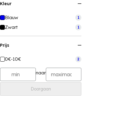
Kleur
Blauw
1
Zwart
1
Prijs
0€-10€
2
naar
Doorgaan