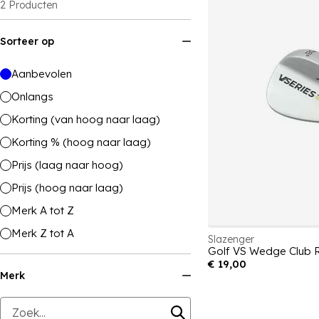
2
Producten
Sorteer op
Aanbevolen
Onlangs
Korting (van hoog naar laag)
Korting % (hoog naar laag)
Prijs (laag naar hoog)
Prijs (hoog naar laag)
Merk A tot Z
Merk Z tot A
Slazenger
Golf VS Wedge Club 
€ 19,00
Merk