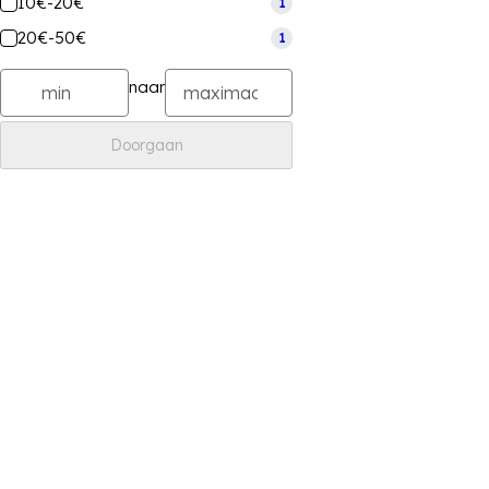
10€-20€
1
20€-50€
1
naar
Doorgaan