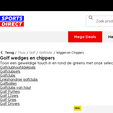
Mega Deals
He
Terug
/
Thuis
/
Golf
/
Golfclubs
/
Wiggen en Chippers
Golf wedges en chippers
Toon een geweldige touch in en rond de greens met onze selec
superieure balcontrole en spin van dichtbij, terwijl onze collect
Golfclubhoofddeksels
Golfclubsets
Slazenger en Dunlop, om ervoor te zorgen dat je uitrusting van
Golfclubs
spullen.
Linkshandige golfclubs
Golfballen
Golfclubs van hout
Golf Putters
Golf IJzers
Golf Grips
Golf Drivers
DEAL