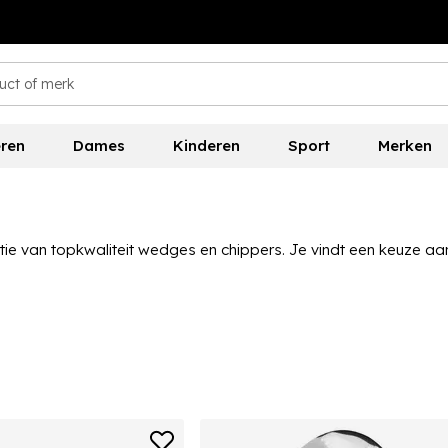
ren
Dames
Kinderen
Sport
Merken
tie van topkwaliteit wedges en chippers. Je vindt een keuze 
ie chippers ideaal is voor die lastige situaties net buiten de gre
 hoge kwaliteit is. Je kunt golf wedges, golf chippers en nog v