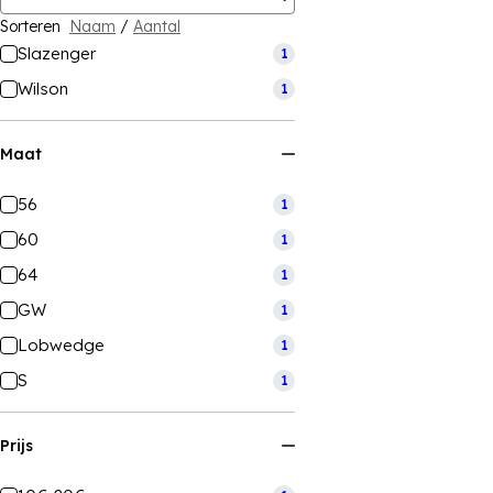
Sorteren
Naam
/
Aantal
Slazenger
1
Wilson
1
Maat
56
1
60
1
64
1
GW
1
Lobwedge
1
S
1
Prijs