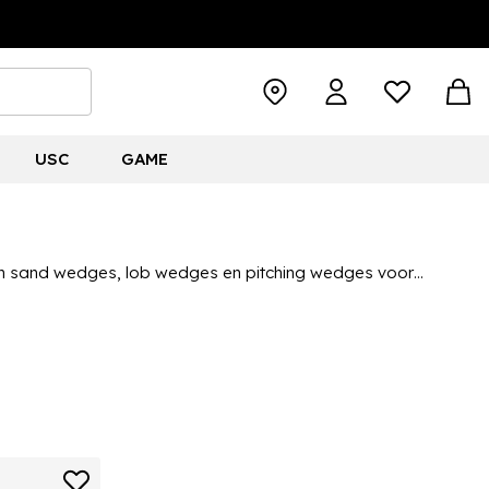
USC
GAME
aan sand wedges, lob wedges en pitching wedges voor
en. Koop bij premium golfmerken zoals Titleist, Cleveland, Wilson,
eel meer vinden, ideaal om je golfbag te vullen met geweldige