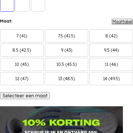
Maat:
Maattabel
7 (41)
7.5 (41.5)
8 (42)
8.5 (42.5)
9 (43)
9.5 (44)
10 (45)
10.5 (45.5)
11 (46)
12 (47)
13 (48.5)
14 (49.5)
Selecteer een maat