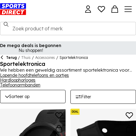
De mega deals is begonnen
Nu shoppen!
Terug
/
Thuis
/
Accessoires
/
Sportelektronica
Sportelektronica
We hebben een geweldig assortiment sportelektronica voor
mannen, vrouwen en kinderen om je te helpen trainen of spelen
Lopende hoofdtelefoons en oortjes
Hardloophorloges
op je best. Onze fitness stappenteller horloges zijn geweldig
Telefoonarmbanden
voor het monitoren van je workout of run. Terwijl een GPS-
horloge de perfecte metgezel is voor een rondje golf. Vind al je
Sorteer op
Filter
sportelektronica hier tegen gereduceerde prijzen!
DEAL