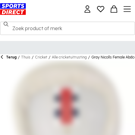
Terug
/
Thuis
/
Cricket
/
Alle cricketuitrusting
/
Gray Nicolls Female Abd