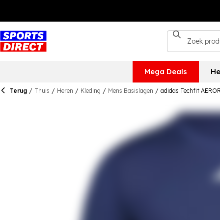
Mega Deals
He
Terug
/
Thuis
/
Heren
/
Kleding
/
Mens Basislagen
/
adidas Techfit AERO