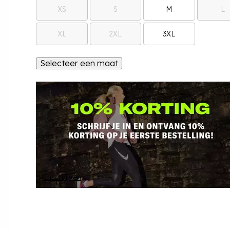
XS
S
M
L
XL
2XL
3XL
Selecteer een maat
Inschrijven